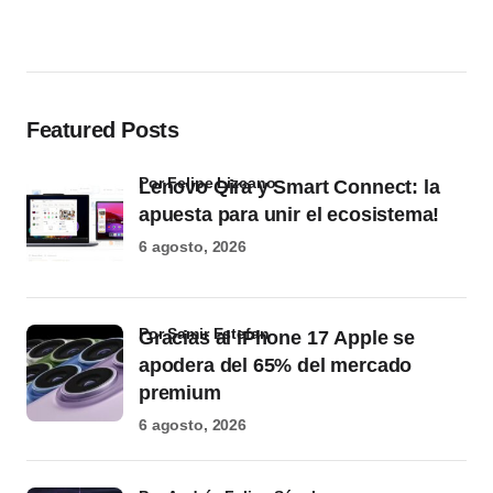
Featured Posts
por Felipe Lizcano
Lenovo Qira y Smart Connect: la
apuesta para unir el ecosistema!
6 agosto, 2026
por Samir Estefan
Gracias al iPhone 17 Apple se
apodera del 65% del mercado
premium
6 agosto, 2026