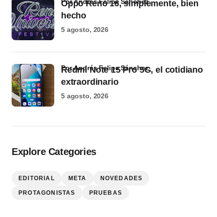
por Andrés Felipe Sánchez
Oppo Reno 16, simplemente, bien
hecho
5 agosto, 2026
por Andrés Felipe Sánchez
Redmi Note 15 Pro 5G, el cotidiano
extraordinario
5 agosto, 2026
Explore Categories
EDITORIAL
META
NOVEDADES
PROTAGONISTAS
PRUEBAS