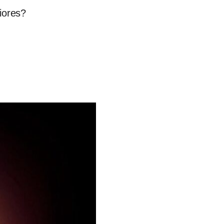
iores?