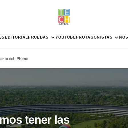
ES
EDITORIAL
PRUEBAS
YOUTUBE
PROTAGONISTAS
NO
iento del iPhone
5
mos tener las