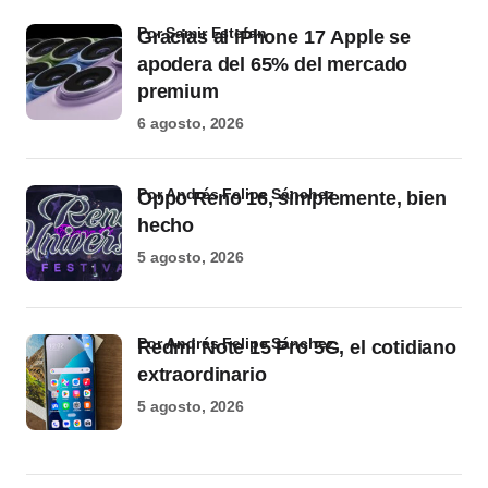
por Samir Estefan
Gracias al iPhone 17 Apple se
apodera del 65% del mercado
premium
6 agosto, 2026
por Andrés Felipe Sánchez
Oppo Reno 16, simplemente, bien
hecho
5 agosto, 2026
por Andrés Felipe Sánchez
Redmi Note 15 Pro 5G, el cotidiano
extraordinario
5 agosto, 2026