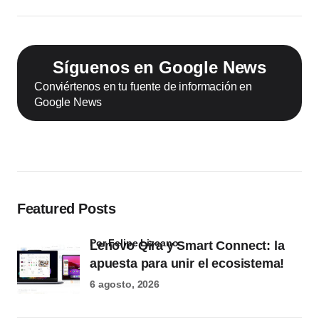
Síguenos en Google News
Conviértenos en tu fuente de información en
Google News
Featured Posts
por Felipe Lizcano
Lenovo Qira y Smart Connect: la
apuesta para unir el ecosistema!
6 agosto, 2026