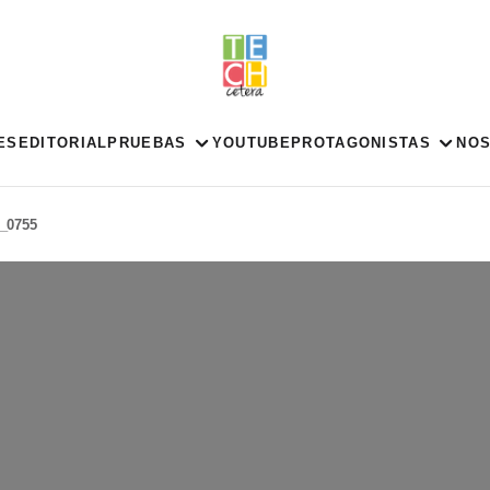
ES
EDITORIAL
PRUEBAS
YOUTUBE
PROTAGONISTAS
NO
_0755