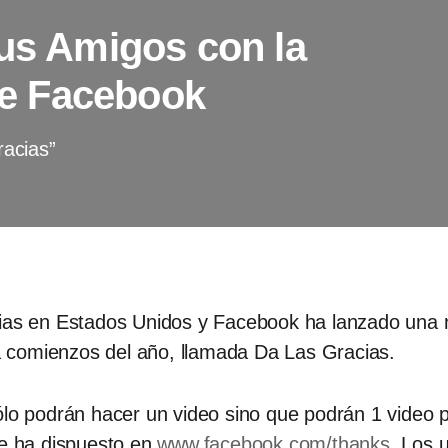
sus Amigos con la
e Facebook
acias”
cias en Estados Unidos y Facebook ha lanzado una 
 comienzos del año, llamada Da Las Gracias.
sólo podrán hacer un video sino que podrán 1 video
ue ha dispuesto en
www.facebook.com/thanks
. Los 