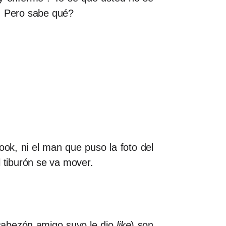
é. Pero sabe qué?
ook, ni el man que puso la foto del
l tiburón se va mover.
 cabezón amigo suyo le dio
like
) son