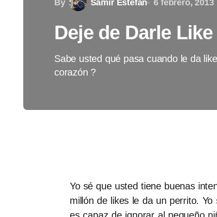
By
Samir Estefan
6 febrero, 2013
Deje de Darle Like
Sabe usted qué pasa cuando le da like
corazón ?
Yo sé que usted tiene buenas inten
millón de likes le da un perrito. 
es capaz de ignorar al pequeño ni