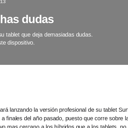
013
chas dudas
su tablet que deja demasiadas dudas.
e dispositivo.
ará lanzando la versión profesional de su tablet Sur
a a finales del año pasado, puesto que corre sobre 
ivo mas cercano a los híbridos que a los tablets, no 