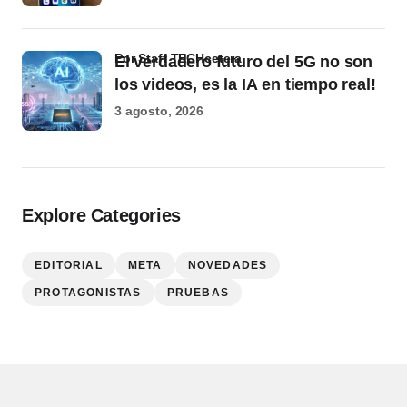
por Staff TECHcetera
El verdadero futuro del 5G no son
los videos, es la IA en tiempo real!
3 agosto, 2026
Explore Categories
EDITORIAL
META
NOVEDADES
PROTAGONISTAS
PRUEBAS