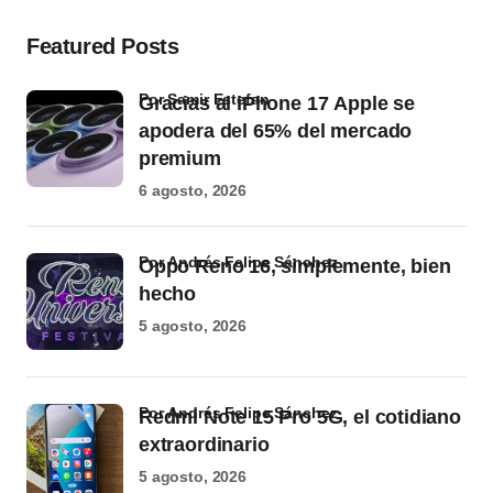
Featured Posts
por Samir Estefan
Gracias al iPhone 17 Apple se
apodera del 65% del mercado
premium
6 agosto, 2026
por Andrés Felipe Sánchez
Oppo Reno 16, simplemente, bien
hecho
5 agosto, 2026
por Andrés Felipe Sánchez
Redmi Note 15 Pro 5G, el cotidiano
extraordinario
5 agosto, 2026