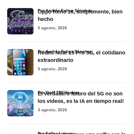
por Andrés Felipe Sánchez
Oppo Reno 16, simplemente, bien
hecho
5 agosto, 2026
por Andrés Felipe Sánchez
Redmi Note 15 Pro 5G, el cotidiano
extraordinario
5 agosto, 2026
por Staff TECHcetera
El verdadero futuro del 5G no son
los videos, es la IA en tiempo real!
3 agosto, 2026
por Felipe Lizcano