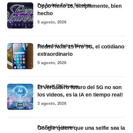
por Andrés Felipe Sánchez
Oppo Reno 16, simplemente, bien
hecho
5 agosto, 2026
por Andrés Felipe Sánchez
Redmi Note 15 Pro 5G, el cotidiano
extraordinario
5 agosto, 2026
por Staff TECHcetera
El verdadero futuro del 5G no son
los videos, es la IA en tiempo real!
3 agosto, 2026
por Felipe Lizcano
Google quiere que una selfie sea la