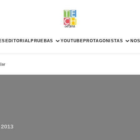
ES
EDITORIAL
PRUEBAS
YOUTUBE
PROTAGONISTAS
NO
lar
 2013