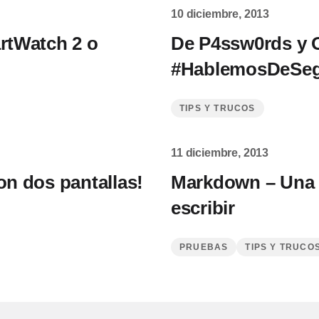
10 diciembre, 2013
artWatch 2 o
De P4ssw0rds y 
#HablemosDeSeg
TIPS Y TRUCOS
11 diciembre, 2013
on dos pantallas!
Markdown – Una 
escribir
PRUEBAS
TIPS Y TRUCO