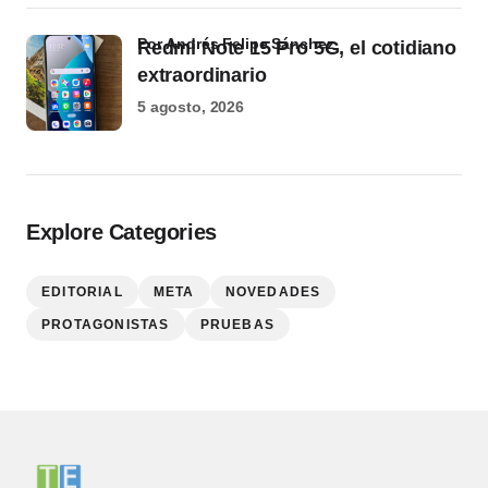
por Andrés Felipe Sánchez
Redmi Note 15 Pro 5G, el cotidiano
extraordinario
5 agosto, 2026
Explore Categories
EDITORIAL
META
NOVEDADES
PROTAGONISTAS
PRUEBAS