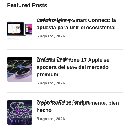
Featured Posts
por Felipe Lizcano
Lenovo Qira y Smart Connect: la
apuesta para unir el ecosistema!
6 agosto, 2026
por Samir Estefan
Gracias al iPhone 17 Apple se
apodera del 65% del mercado
premium
6 agosto, 2026
por Andrés Felipe Sánchez
Oppo Reno 16, simplemente, bien
hecho
5 agosto, 2026