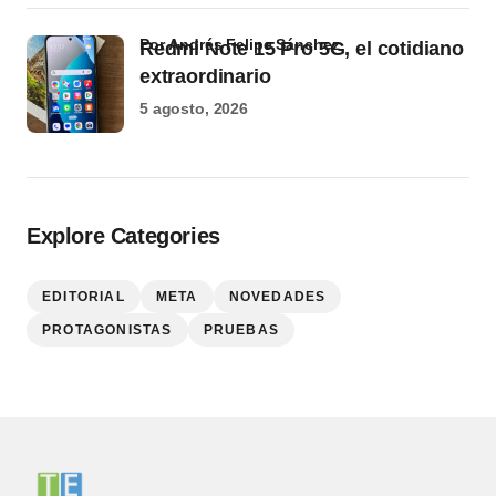
por Andrés Felipe Sánchez
Redmi Note 15 Pro 5G, el cotidiano
extraordinario
5 agosto, 2026
Explore Categories
EDITORIAL
META
NOVEDADES
PROTAGONISTAS
PRUEBAS