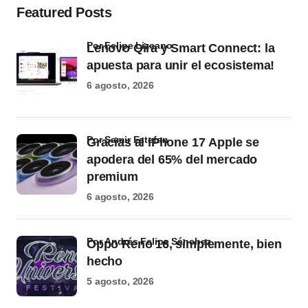
Featured Posts
por Felipe Lizcano
Lenovo Qira y Smart Connect: la
apuesta para unir el ecosistema!
6 agosto, 2026
por Samir Estefan
Gracias al iPhone 17 Apple se
apodera del 65% del mercado
premium
6 agosto, 2026
por Andrés Felipe Sánchez
Oppo Reno 16, simplemente, bien
hecho
5 agosto, 2026