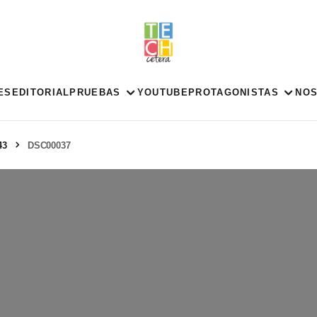
ES
EDITORIAL
PRUEBAS
YOUTUBE
PROTAGONISTAS
NO
43
DSC00037