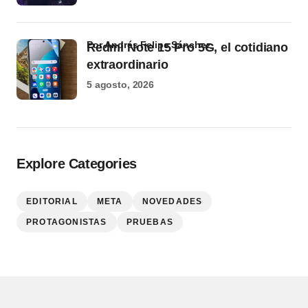
por Andrés Felipe Sánchez
Redmi Note 15 Pro 5G, el cotidiano
extraordinario
5 agosto, 2026
Explore Categories
EDITORIAL
META
NOVEDADES
PROTAGONISTAS
PRUEBAS