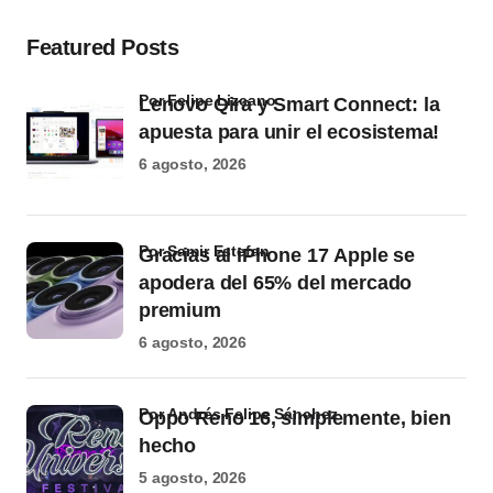
Featured Posts
por Felipe Lizcano
Lenovo Qira y Smart Connect: la
apuesta para unir el ecosistema!
6 agosto, 2026
por Samir Estefan
Gracias al iPhone 17 Apple se
apodera del 65% del mercado
premium
6 agosto, 2026
por Andrés Felipe Sánchez
Oppo Reno 16, simplemente, bien
hecho
5 agosto, 2026