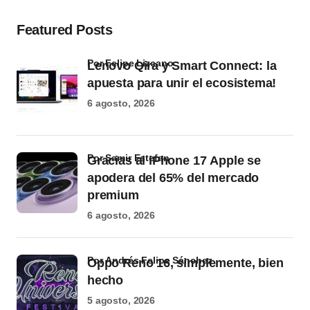
Featured Posts
por Felipe Lizcano
Lenovo Qira y Smart Connect: la
apuesta para unir el ecosistema!
6 agosto, 2026
por Samir Estefan
Gracias al iPhone 17 Apple se
apodera del 65% del mercado
premium
6 agosto, 2026
por Andrés Felipe Sánchez
Oppo Reno 16, simplemente, bien
hecho
5 agosto, 2026