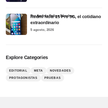
por Andrés Felipe Sánchez
Redmi Note 15 Pro 5G, el cotidiano
extraordinario
5 agosto, 2026
Explore Categories
EDITORIAL
META
NOVEDADES
PROTAGONISTAS
PRUEBAS