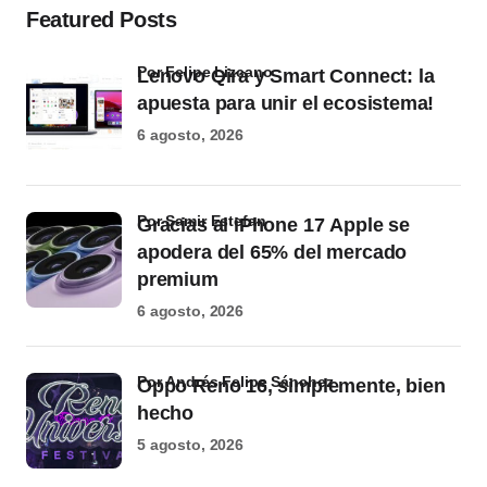
Featured Posts
por Felipe Lizcano
Lenovo Qira y Smart Connect: la
apuesta para unir el ecosistema!
6 agosto, 2026
por Samir Estefan
Gracias al iPhone 17 Apple se
apodera del 65% del mercado
premium
6 agosto, 2026
por Andrés Felipe Sánchez
Oppo Reno 16, simplemente, bien
hecho
5 agosto, 2026