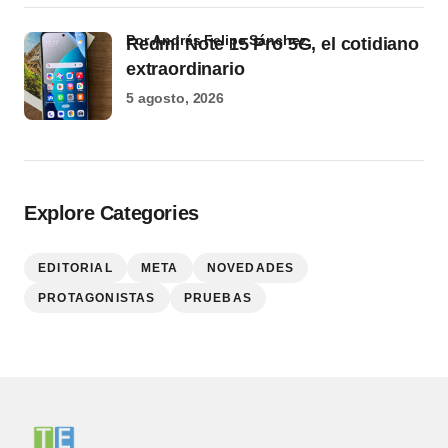
por Andrés Felipe Sánchez
Redmi Note 15 Pro 5G, el cotidiano
extraordinario
5 agosto, 2026
Explore Categories
EDITORIAL
META
NOVEDADES
PROTAGONISTAS
PRUEBAS