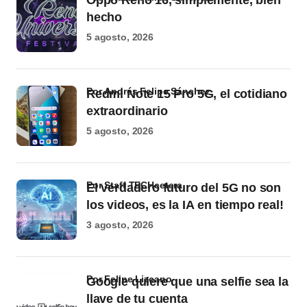
Oppo Reno 16, simplemente, bien
hecho
5 agosto, 2026
por Andrés Felipe Sánchez
Redmi Note 15 Pro 5G, el cotidiano
extraordinario
5 agosto, 2026
por Staff TECHcetera
El verdadero futuro del 5G no son
los videos, es la IA en tiempo real!
3 agosto, 2026
por Felipe Lizcano
Google quiere que una selfie sea la
llave de tu cuenta