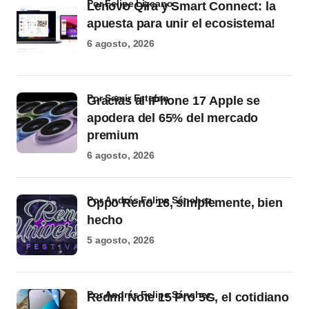
por Felipe Lizcano
Lenovo Qira y Smart Connect: la
apuesta para unir el ecosistema!
6 agosto, 2026
por Samir Estefan
Gracias al iPhone 17 Apple se
apodera del 65% del mercado
premium
6 agosto, 2026
por Andrés Felipe Sánchez
Oppo Reno 16, simplemente, bien
hecho
5 agosto, 2026
por Andrés Felipe Sánchez
Redmi Note 15 Pro 5G, el cotidiano