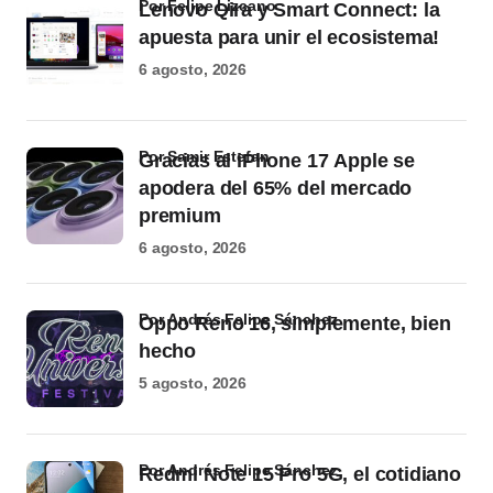
por Felipe Lizcano
Lenovo Qira y Smart Connect: la
apuesta para unir el ecosistema!
6 agosto, 2026
por Samir Estefan
Gracias al iPhone 17 Apple se
apodera del 65% del mercado
premium
6 agosto, 2026
por Andrés Felipe Sánchez
Oppo Reno 16, simplemente, bien
hecho
5 agosto, 2026
por Andrés Felipe Sánchez
Redmi Note 15 Pro 5G, el cotidiano