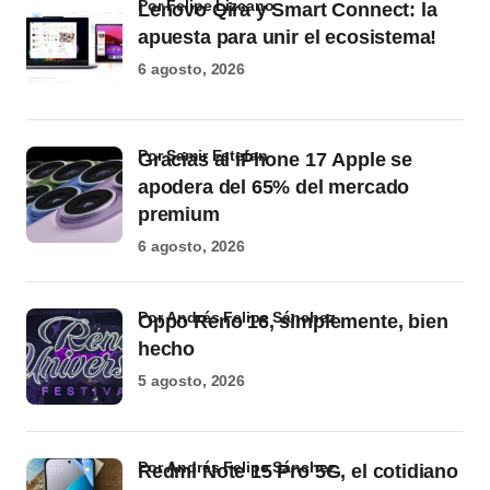
por Felipe Lizcano
Lenovo Qira y Smart Connect: la
apuesta para unir el ecosistema!
6 agosto, 2026
por Samir Estefan
Gracias al iPhone 17 Apple se
apodera del 65% del mercado
premium
6 agosto, 2026
por Andrés Felipe Sánchez
Oppo Reno 16, simplemente, bien
hecho
5 agosto, 2026
por Andrés Felipe Sánchez
Redmi Note 15 Pro 5G, el cotidiano