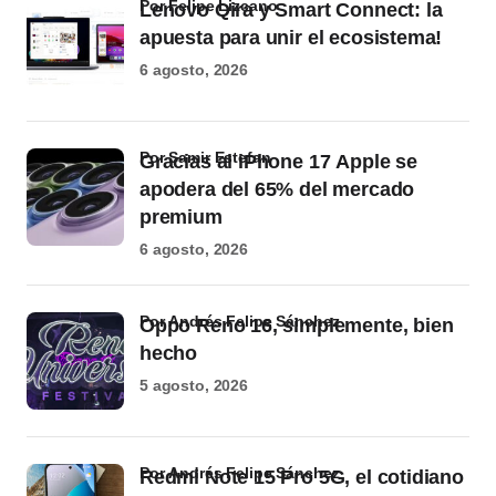
por Felipe Lizcano
Lenovo Qira y Smart Connect: la
apuesta para unir el ecosistema!
6 agosto, 2026
por Samir Estefan
Gracias al iPhone 17 Apple se
apodera del 65% del mercado
premium
6 agosto, 2026
por Andrés Felipe Sánchez
Oppo Reno 16, simplemente, bien
hecho
5 agosto, 2026
por Andrés Felipe Sánchez
Redmi Note 15 Pro 5G, el cotidiano