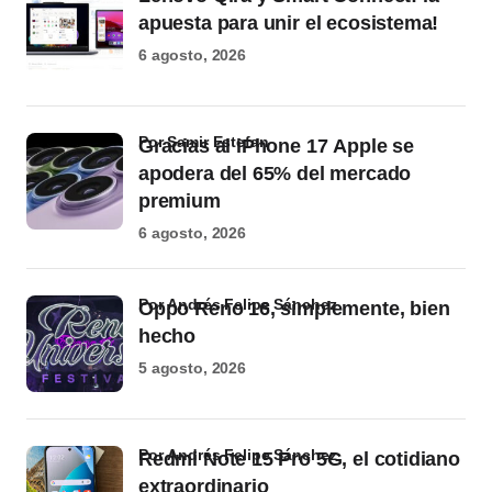
apuesta para unir el ecosistema!
6 agosto, 2026
por Samir Estefan
Gracias al iPhone 17 Apple se
apodera del 65% del mercado
premium
6 agosto, 2026
por Andrés Felipe Sánchez
Oppo Reno 16, simplemente, bien
hecho
5 agosto, 2026
por Andrés Felipe Sánchez
Redmi Note 15 Pro 5G, el cotidiano
extraordinario