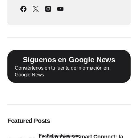
Síguenos en Google News
Conviértenos en tu fuente de información en
Google News
Featured Posts
por Felipe Lizcano
Lenovo Qira y Smart Connect: la