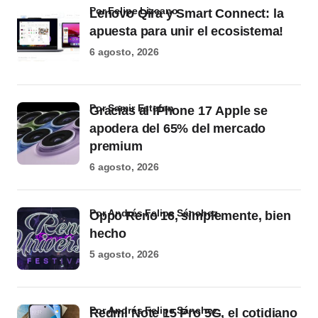
por Felipe Lizcano
Lenovo Qira y Smart Connect: la
apuesta para unir el ecosistema!
6 agosto, 2026
por Samir Estefan
Gracias al iPhone 17 Apple se
apodera del 65% del mercado
premium
6 agosto, 2026
por Andrés Felipe Sánchez
Oppo Reno 16, simplemente, bien
hecho
5 agosto, 2026
por Andrés Felipe Sánchez
Redmi Note 15 Pro 5G, el cotidiano