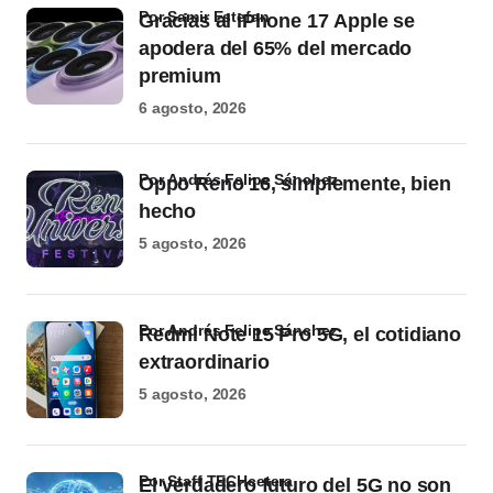
por Samir Estefan
Gracias al iPhone 17 Apple se
apodera del 65% del mercado
premium
6 agosto, 2026
por Andrés Felipe Sánchez
Oppo Reno 16, simplemente, bien
hecho
5 agosto, 2026
por Andrés Felipe Sánchez
Redmi Note 15 Pro 5G, el cotidiano
extraordinario
5 agosto, 2026
por Staff TECHcetera
El verdadero futuro del 5G no son