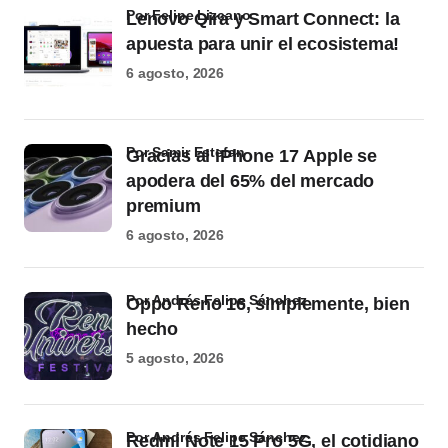
por Felipe Lizcano
Lenovo Qira y Smart Connect: la
apuesta para unir el ecosistema!
6 agosto, 2026
por Samir Estefan
Gracias al iPhone 17 Apple se
apodera del 65% del mercado
premium
6 agosto, 2026
por Andrés Felipe Sánchez
Oppo Reno 16, simplemente, bien
hecho
5 agosto, 2026
por Andrés Felipe Sánchez
Redmi Note 15 Pro 5G, el cotidiano