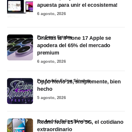
apuesta para unir el ecosistema!
6 agosto, 2026
por Samir Estefan
Gracias al iPhone 17 Apple se
apodera del 65% del mercado
premium
6 agosto, 2026
por Andrés Felipe Sánchez
Oppo Reno 16, simplemente, bien
hecho
5 agosto, 2026
por Andrés Felipe Sánchez
Redmi Note 15 Pro 5G, el cotidiano
extraordinario