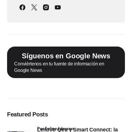
Síguenos en Google News
Conviértenos en tu fuente de información en
Google News
Featured Posts
por Felipe Lizcano
Lenovo Qira y Smart Connect: la