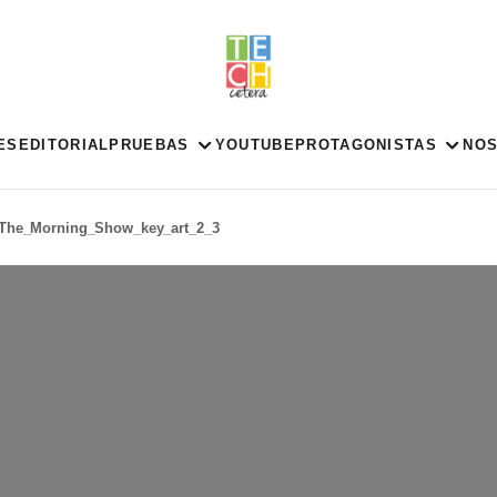
ES
EDITORIAL
PRUEBAS
YOUTUBE
PROTAGONISTAS
NO
The_Morning_Show_key_art_2_3