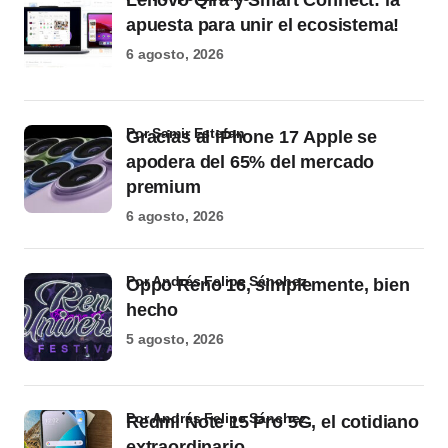
Lenovo Qira y Smart Connect: la
apuesta para unir el ecosistema!
6 agosto, 2026
por Samir Estefan
Gracias al iPhone 17 Apple se
apodera del 65% del mercado
premium
6 agosto, 2026
por Andrés Felipe Sánchez
Oppo Reno 16, simplemente, bien
hecho
5 agosto, 2026
por Andrés Felipe Sánchez
Redmi Note 15 Pro 5G, el cotidiano
extraordinario