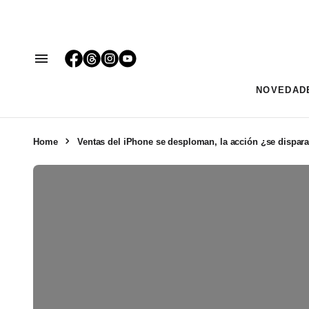
NOVEDAD
Home
Ventas del iPhone se desploman, la acción ¿se dispar