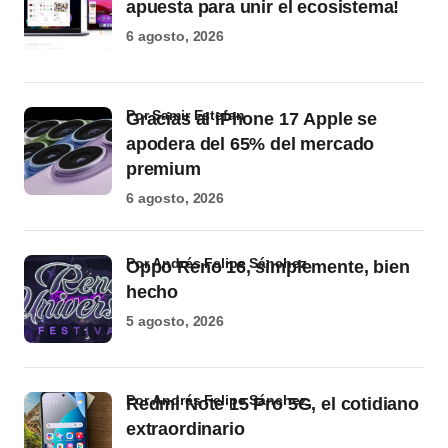
apuesta para unir el ecosistema!
6 agosto, 2026
por Samir Estefan
Gracias al iPhone 17 Apple se
apodera del 65% del mercado
premium
6 agosto, 2026
por Andrés Felipe Sánchez
Oppo Reno 16, simplemente, bien
hecho
5 agosto, 2026
por Andrés Felipe Sánchez
Redmi Note 15 Pro 5G, el cotidiano
extraordinario