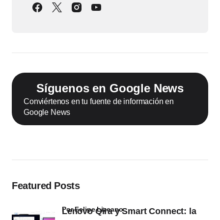
Síguenos en Google News
Conviértenos en tu fuente de información en
Google News
Featured Posts
por Felipe Lizcano
Lenovo Qira y Smart Connect: la