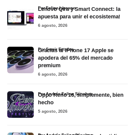
por Felipe Lizcano
Lenovo Qira y Smart Connect: la
apuesta para unir el ecosistema!
6 agosto, 2026
por Samir Estefan
Gracias al iPhone 17 Apple se
apodera del 65% del mercado
premium
6 agosto, 2026
por Andrés Felipe Sánchez
Oppo Reno 16, simplemente, bien
hecho
5 agosto, 2026