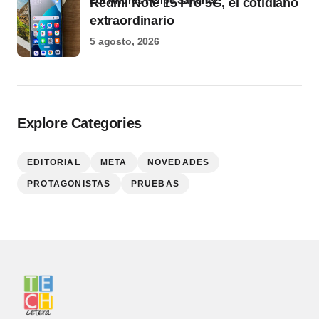
por Andrés Felipe Sánchez
Redmi Note 15 Pro 5G, el cotidiano
extraordinario
5 agosto, 2026
Explore Categories
EDITORIAL
META
NOVEDADES
PROTAGONISTAS
PRUEBAS