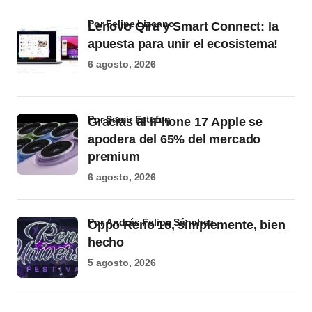
por Felipe Lizcano
Lenovo Qira y Smart Connect: la
apuesta para unir el ecosistema!
6 agosto, 2026
por Samir Estefan
Gracias al iPhone 17 Apple se
apodera del 65% del mercado
premium
6 agosto, 2026
por Andrés Felipe Sánchez
Oppo Reno 16, simplemente, bien
hecho
5 agosto, 2026