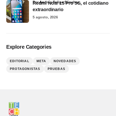
por Andrés Felipe Sánchez
Redmi Note 15 Pro 5G, el cotidiano
extraordinario
5 agosto, 2026
Explore Categories
EDITORIAL
META
NOVEDADES
PROTAGONISTAS
PRUEBAS