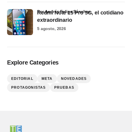
por Andrés Felipe Sánchez
Redmi Note 15 Pro 5G, el cotidiano
extraordinario
5 agosto, 2026
Explore Categories
EDITORIAL
META
NOVEDADES
PROTAGONISTAS
PRUEBAS