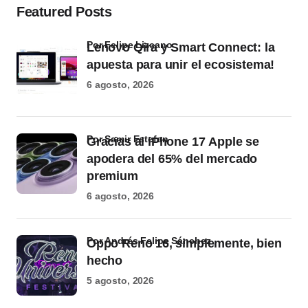
Featured Posts
por Felipe Lizcano
Lenovo Qira y Smart Connect: la
apuesta para unir el ecosistema!
6 agosto, 2026
por Samir Estefan
Gracias al iPhone 17 Apple se
apodera del 65% del mercado
premium
6 agosto, 2026
por Andrés Felipe Sánchez
Oppo Reno 16, simplemente, bien
hecho
5 agosto, 2026