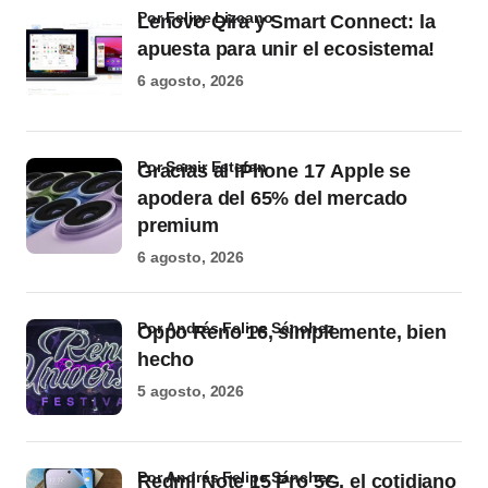
por Felipe Lizcano
Lenovo Qira y Smart Connect: la
apuesta para unir el ecosistema!
6 agosto, 2026
por Samir Estefan
Gracias al iPhone 17 Apple se
apodera del 65% del mercado
premium
6 agosto, 2026
por Andrés Felipe Sánchez
Oppo Reno 16, simplemente, bien
hecho
5 agosto, 2026
por Andrés Felipe Sánchez
Redmi Note 15 Pro 5G, el cotidiano