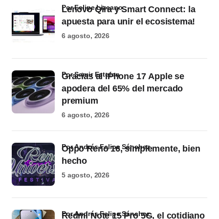
por Felipe Lizcano
Lenovo Qira y Smart Connect: la
apuesta para unir el ecosistema!
6 agosto, 2026
por Samir Estefan
Gracias al iPhone 17 Apple se
apodera del 65% del mercado
premium
6 agosto, 2026
por Andrés Felipe Sánchez
Oppo Reno 16, simplemente, bien
hecho
5 agosto, 2026
por Andrés Felipe Sánchez
Redmi Note 15 Pro 5G, el cotidiano