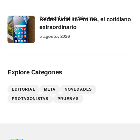
por Andrés Felipe Sánchez
Redmi Note 15 Pro 5G, el cotidiano
extraordinario
5 agosto, 2026
Explore Categories
EDITORIAL
META
NOVEDADES
PROTAGONISTAS
PRUEBAS