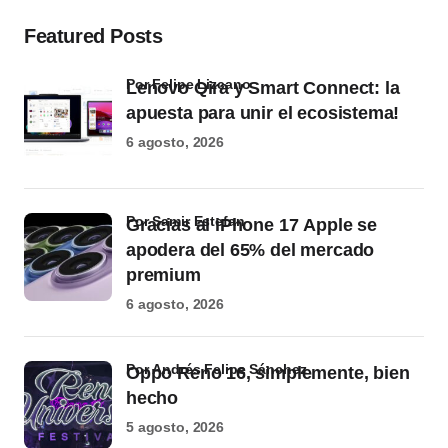
Featured Posts
por Felipe Lizcano
Lenovo Qira y Smart Connect: la
apuesta para unir el ecosistema!
6 agosto, 2026
por Samir Estefan
Gracias al iPhone 17 Apple se
apodera del 65% del mercado
premium
6 agosto, 2026
por Andrés Felipe Sánchez
Oppo Reno 16, simplemente, bien
hecho
5 agosto, 2026