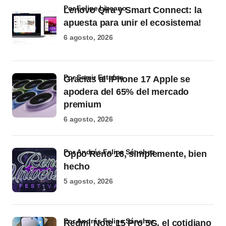
por Felipe Lizcano
Lenovo Qira y Smart Connect: la
apuesta para unir el ecosistema!
6 agosto, 2026
por Samir Estefan
Gracias al iPhone 17 Apple se
apodera del 65% del mercado
premium
6 agosto, 2026
por Andrés Felipe Sánchez
Oppo Reno 16, simplemente, bien
hecho
5 agosto, 2026
por Andrés Felipe Sánchez
Redmi Note 15 Pro 5G, el cotidiano