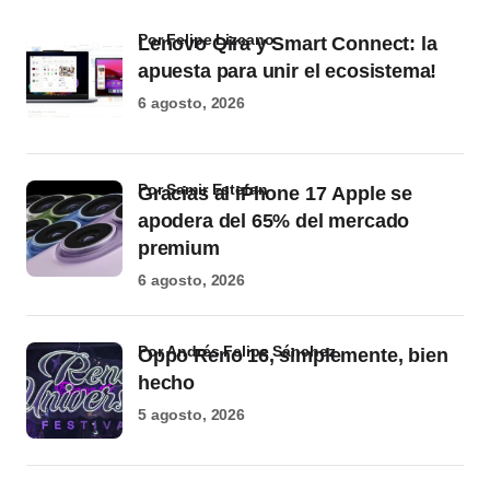
por Felipe Lizcano
Lenovo Qira y Smart Connect: la
apuesta para unir el ecosistema!
6 agosto, 2026
por Samir Estefan
Gracias al iPhone 17 Apple se
apodera del 65% del mercado
premium
6 agosto, 2026
por Andrés Felipe Sánchez
Oppo Reno 16, simplemente, bien
hecho
5 agosto, 2026