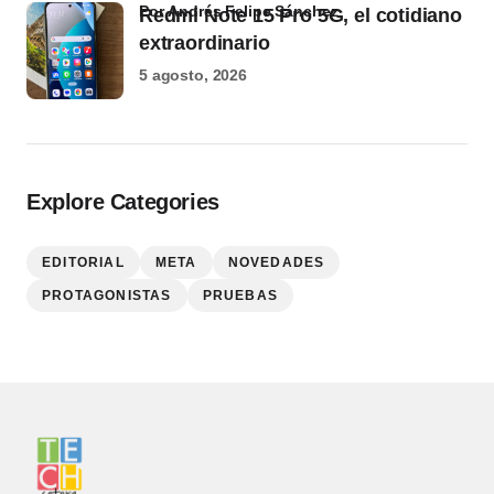
por Andrés Felipe Sánchez
Redmi Note 15 Pro 5G, el cotidiano
extraordinario
5 agosto, 2026
Explore Categories
EDITORIAL
META
NOVEDADES
PROTAGONISTAS
PRUEBAS