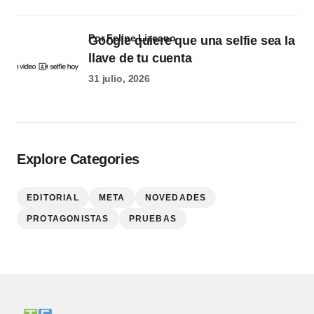
por Felipe Lizcano
Google quiere que una selfie sea la
llave de tu cuenta
31 julio, 2026
Explore Categories
EDITORIAL
META
NOVEDADES
PROTAGONISTAS
PRUEBAS