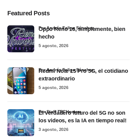
Featured Posts
por Andrés Felipe Sánchez
Oppo Reno 16, simplemente, bien
hecho
5 agosto, 2026
por Andrés Felipe Sánchez
Redmi Note 15 Pro 5G, el cotidiano
extraordinario
5 agosto, 2026
por Staff TECHcetera
El verdadero futuro del 5G no son
los videos, es la IA en tiempo real!
3 agosto, 2026