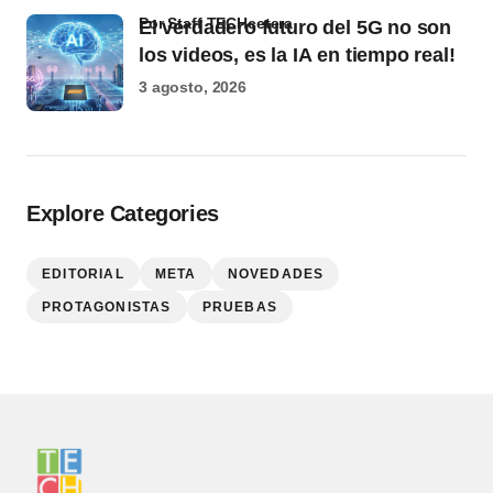
por Staff TECHcetera
El verdadero futuro del 5G no son
los videos, es la IA en tiempo real!
3 agosto, 2026
Explore Categories
EDITORIAL
META
NOVEDADES
PROTAGONISTAS
PRUEBAS