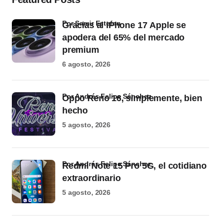
por Samir Estefan
Gracias al iPhone 17 Apple se
apodera del 65% del mercado
premium
6 agosto, 2026
por Andrés Felipe Sánchez
Oppo Reno 16, simplemente, bien
hecho
5 agosto, 2026
por Andrés Felipe Sánchez
Redmi Note 15 Pro 5G, el cotidiano
extraordinario
5 agosto, 2026