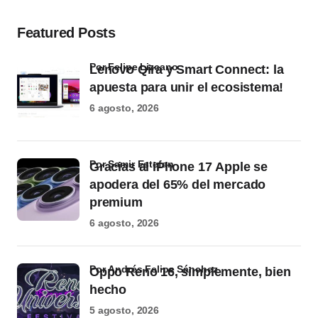
Featured Posts
por Felipe Lizcano
Lenovo Qira y Smart Connect: la
apuesta para unir el ecosistema!
6 agosto, 2026
por Samir Estefan
Gracias al iPhone 17 Apple se
apodera del 65% del mercado
premium
6 agosto, 2026
por Andrés Felipe Sánchez
Oppo Reno 16, simplemente, bien
hecho
5 agosto, 2026