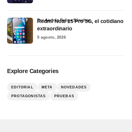
por Andrés Felipe Sánchez
Redmi Note 15 Pro 5G, el cotidiano
extraordinario
5 agosto, 2026
Explore Categories
EDITORIAL
META
NOVEDADES
PROTAGONISTAS
PRUEBAS