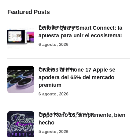
Featured Posts
por Felipe Lizcano
Lenovo Qira y Smart Connect: la
apuesta para unir el ecosistema!
6 agosto, 2026
por Samir Estefan
Gracias al iPhone 17 Apple se
apodera del 65% del mercado
premium
6 agosto, 2026
por Andrés Felipe Sánchez
Oppo Reno 16, simplemente, bien
hecho
5 agosto, 2026