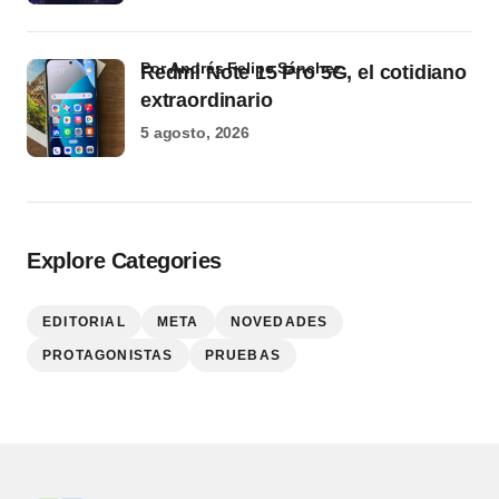
por Andrés Felipe Sánchez
Redmi Note 15 Pro 5G, el cotidiano
extraordinario
5 agosto, 2026
Explore Categories
EDITORIAL
META
NOVEDADES
PROTAGONISTAS
PRUEBAS