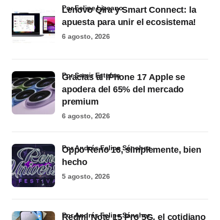
por Felipe Lizcano
Lenovo Qira y Smart Connect: la
apuesta para unir el ecosistema!
6 agosto, 2026
por Samir Estefan
Gracias al iPhone 17 Apple se
apodera del 65% del mercado
premium
6 agosto, 2026
por Andrés Felipe Sánchez
Oppo Reno 16, simplemente, bien
hecho
5 agosto, 2026
por Andrés Felipe Sánchez
Redmi Note 15 Pro 5G, el cotidiano