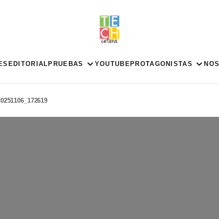
ES
EDITORIAL
PRUEBAS
YOUTUBE
PROTAGONISTAS
NO
20251106_172619