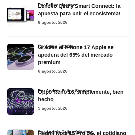
por Felipe Lizcano
Lenovo Qira y Smart Connect: la
apuesta para unir el ecosistema!
6 agosto, 2026
por Samir Estefan
Gracias al iPhone 17 Apple se
apodera del 65% del mercado
premium
6 agosto, 2026
por Andrés Felipe Sánchez
Oppo Reno 16, simplemente, bien
hecho
5 agosto, 2026
por Andrés Felipe Sánchez
Redmi Note 15 Pro 5G, el cotidiano