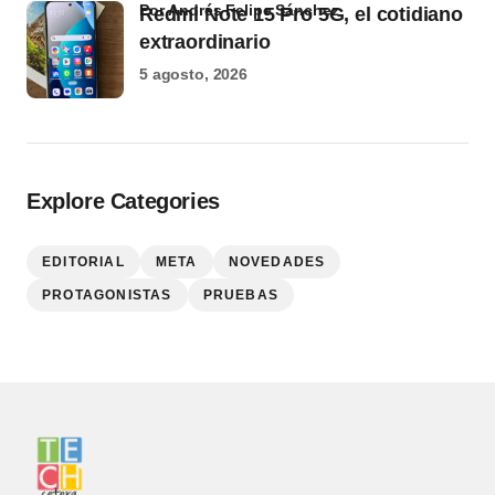
por Andrés Felipe Sánchez
Redmi Note 15 Pro 5G, el cotidiano
extraordinario
5 agosto, 2026
Explore Categories
EDITORIAL
META
NOVEDADES
PROTAGONISTAS
PRUEBAS