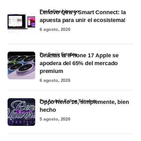
por Felipe Lizcano
Lenovo Qira y Smart Connect: la
apuesta para unir el ecosistema!
6 agosto, 2026
por Samir Estefan
Gracias al iPhone 17 Apple se
apodera del 65% del mercado
premium
6 agosto, 2026
por Andrés Felipe Sánchez
Oppo Reno 16, simplemente, bien
hecho
5 agosto, 2026