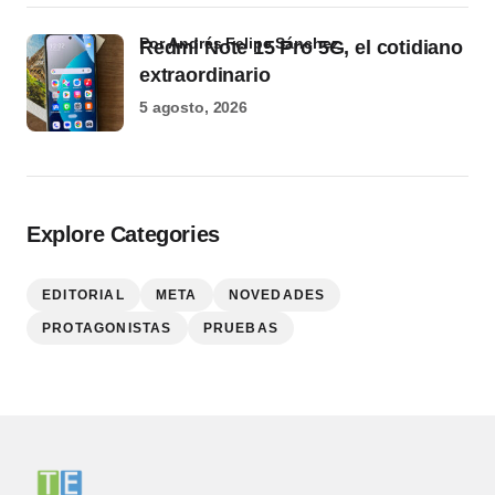
por Andrés Felipe Sánchez
Redmi Note 15 Pro 5G, el cotidiano
extraordinario
5 agosto, 2026
Explore Categories
EDITORIAL
META
NOVEDADES
PROTAGONISTAS
PRUEBAS