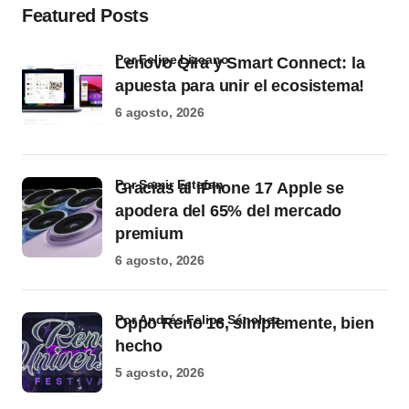
Featured Posts
por Felipe Lizcano
Lenovo Qira y Smart Connect: la
apuesta para unir el ecosistema!
6 agosto, 2026
por Samir Estefan
Gracias al iPhone 17 Apple se
apodera del 65% del mercado
premium
6 agosto, 2026
por Andrés Felipe Sánchez
Oppo Reno 16, simplemente, bien
hecho
5 agosto, 2026