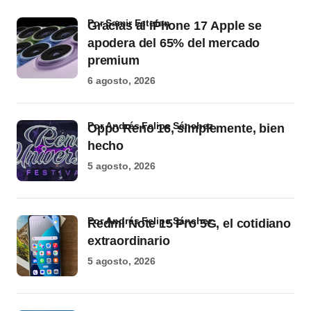
por Samir Estefan
Gracias al iPhone 17 Apple se
apodera del 65% del mercado
premium
6 agosto, 2026
por Andrés Felipe Sánchez
Oppo Reno 16, simplemente, bien
hecho
5 agosto, 2026
por Andrés Felipe Sánchez
Redmi Note 15 Pro 5G, el cotidiano
extraordinario
5 agosto, 2026