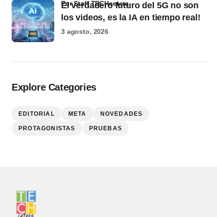
por Staff TECHcetera
El verdadero futuro del 5G no son
los videos, es la IA en tiempo real!
3 agosto, 2026
Explore Categories
EDITORIAL
META
NOVEDADES
PROTAGONISTAS
PRUEBAS