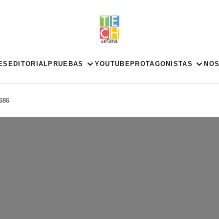
ES
EDITORIAL
PRUEBAS
YOUTUBE
PROTAGONISTAS
NO
686